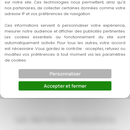
attention constante à sa sécurité et son bien-être.
sur notre site. Ces technologies nous permettent, ainsi qu'à
nos partenaires, de collecter certaines données comme votre
adresse IP et vos préférences de navigation.
Ces informations servent à personnaliser votre expérience,
mesurer notre audience et afficher des publicités pertinentes.
Les cookies essentiels au fonctionnement du site sont
automatiquement activés. Pour tous les autres, votre accord
est nécessaire. Vous gardez le contrôle : acceptez, refusez ou
modifiez vos préférences à tout moment via les paramètres
Ce que disent nos clients
de cookies.
Personnaliser
Accepter et fermer
Les dernières réalisations