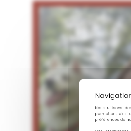
Nous utilisons de
permettent, ainsi
préférences de na